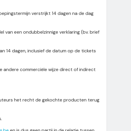
epingstermijn verstrijkt 14 dagen na de dag
 van een ondubbelzinnige verklaring (bv. brief
van 14 dagen, inclusief de datum op de tickets
 andere commerciële wijze direct of indirect
ributeurs het recht de gekochte producten terug
.
s.be
en is dus geen partij in de relatie tussen