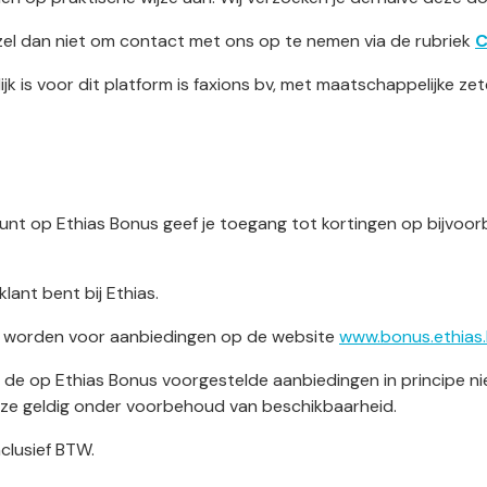
rzel dan niet om contact met ons op te nemen via de rubriek
C
jk is voor dit platform is faxions bv, met maatschappelijke ze
nt op Ethias Bonus geef je toegang tot kortingen op bijvoorb
lant bent bij Ethias.
kt worden voor aanbiedingen op de website
www.bonus.ethias
en de op Ethias Bonus voorgestelde aanbiedingen in principe
n ze geldig onder voorbehoud van beschikbaarheid.
nclusief BTW.