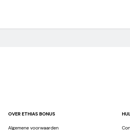
OVER ETHIAS BONUS
HU
Algemene voorwaarden
Con