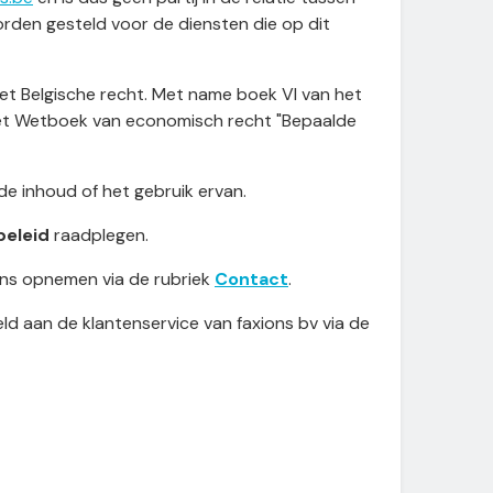
worden gesteld voor de diensten die op dit
et Belgische recht. Met name boek VI van het
het Wetboek van economisch recht "Bepaalde
de inhoud of het gebruik ervan.
beleid
raadplegen.
ns opnemen via de rubriek
Contact
.
 aan de klantenservice van faxions bv via de