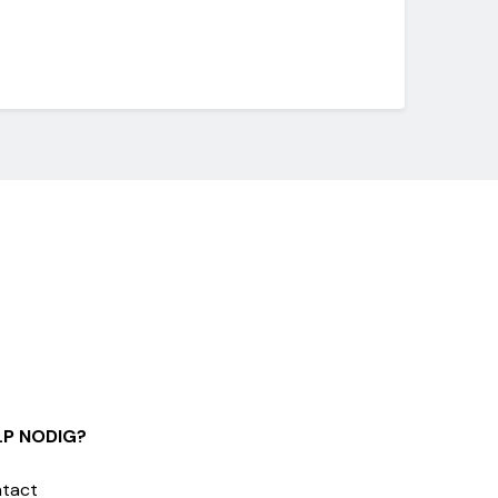
LP NODIG?
tact