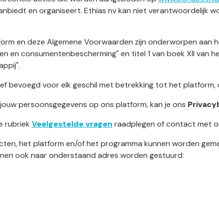
aanbiedt en organiseert. Ethias nv kan niet verantwoordelijk 
atform en deze Algemene Voorwaarden zijn onderworpen aan h
en en consumentenbescherming" en titel 1 van boek XII van 
ppij".
ef bevoegd voor elk geschil met betrekking tot het platform, 
an jouw persoonsgegevens op ons platform, kan je ons
Privacy
e rubriek
Veelgestelde vragen
raadplegen of contact met o
cten, het platform en/of het programma kunnen worden gemeld
kunnen ook naar onderstaand adres worden gestuurd: