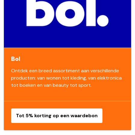
Bol
Ontdek een breed assortiment aan verschillende
producten: van wonen tot kleding, van elektronica
tot boeken en van beauty tot sport.
Tot 5% korting op een waardebon