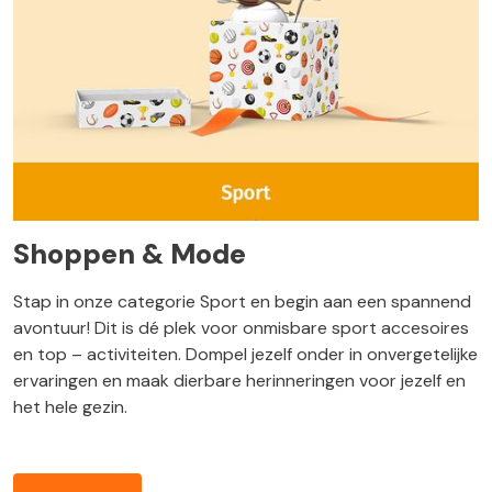
Shoppen & Mode
Stap in onze categorie Sport en begin aan een spannend
avontuur! Dit is dé plek voor onmisbare sport accesoires
en top – activiteiten. Dompel jezelf onder in onvergetelijke
ervaringen en maak dierbare herinneringen voor jezelf en
het hele gezin.