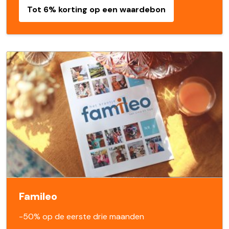
Tot 6% korting op een waardebon
Famileo
-50% op de eerste drie maanden