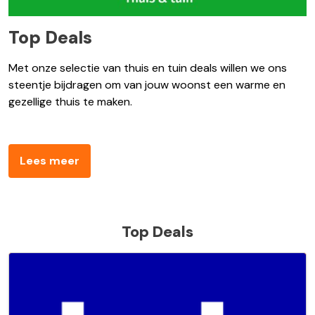
Top Deals
Met onze selectie van thuis en tuin deals willen we ons
steentje bijdragen om van jouw woonst een warme en
gezellige thuis te maken.
Lees meer
Top Deals