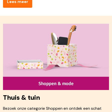
Lees meer
Thuis & tuin
Bezoek onze categorie Shoppen en ontdek een schat