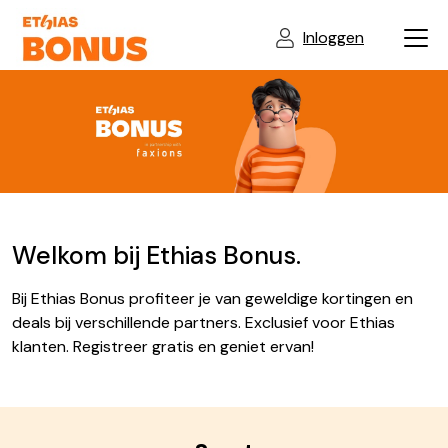
Inloggen
Welkom bij Ethias Bonus.
Bij Ethias Bonus profiteer je van geweldige kortingen en
deals bij verschillende partners. Exclusief voor Ethias
klanten. Registreer gratis en geniet ervan!